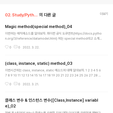
더보기
02. Study/Python
의 다른 글
Magic method(special method)_04
글 내용
이번에는 매직메소드를 알아보자. 파이썬 공식 도큐먼트(https://docs.pytho
n.org/3/reference/datamodel.html) 에는 special method라고 소개
하고 있지만 상황에따라 매직메소드==스페셜메소드 동일하게 부르니 헷갈리
0
0
2022. 3. 22.
지 말자. 매직 메소드(magic method)란? 클래스안에 정의할 수 있는 특정한
(built-in) 메소드다. 그렇다면 built-in은 무엇인가? 내장 함수라고해서 impo
rt 과정을 필요로 하지 않는 함수들을 말한다. ex) abs(), chr(),divmod() et
(class, instance, static) method_03
c... 우리가 일반적으로 변수를 선언하고 10을 더하는 코드를 작성한다고 가정
글 내용
하자. 1 2 3 n = 10 print(n+10) print(type(n)) # int형 이지만 cl..
이번시간에는 class, instance, static 메소드에 대해 알아보자. 1 2 3 4 5 6
7 8 9 10 11 12 13 14 15 16 17 18 19 20 21 22 23 24 25 26 27 28 2
9 30 31 32 33 34 35 36 37 38 39 40 41 42 43 44 45 46 47 48 49
0
0
2022. 3. 21.
50 51 52 53 54 55 56 57 58 59 class Car(object): # 모든 클래스는
object를 상속받는다. """ # 파이써닉 규칙 (description) Car class Auth
or: Mekai Data: 2021.03.21 Description : Class, Static, Instance M
클래스 변수 & 인스턴스 변수([Class,Instance] variabl
ethod """ # 클래스 변수(모든 인스턴스가 공유) p..
e)_02
글 내용
저번 포스팅에서 Why? 클래스를 사용할 지에 대한 이야기를 간략하게 해봤다.