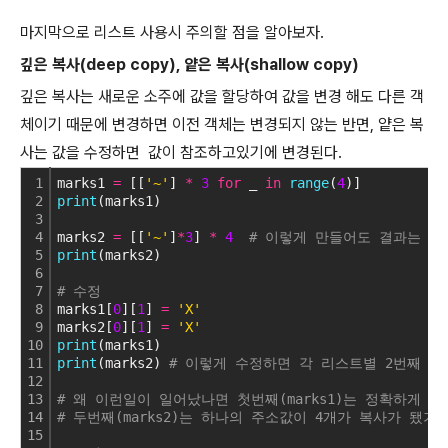
마지막으로 리스트 사용시 주의할 점을 알아보자.
깊은 복사(deep copy), 얕은 복사(shallow copy)
깊은 복사는 새로운 소주에 값을 할당하여 값을 변경 해도 다른 객
체이기 때문에 변경하면 이전 객체는 변경되지 않는 반면, 얕은 복
사는 값을 수정하면 값이 참조하고있기에 변경된다.
1
marks1 
=
 [[
'~'
] 
*
3
for
 _ 
in
range
(
4
)]
2
print
(marks1)
3
4
marks2 
=
 [[
'~'
]
*
3
] 
*
4
# 이렇게 만들어도 결과는 똑
5
print
(marks2)
6
7
# 수정
8
marks1[
0
][
1
] 
=
'X'
9
marks2[
0
][
1
] 
=
'X'
10
print
(marks1)
11
print
(marks2) 
# 이렇게 수정하면 각 리스트별 2번째 원소가 다 바뀐
12
13
# 왜 이런일이 일어났나면 첫번째(marks1)는 정확하게 
14
# 두번째(marks2)는 하나의 주소값이 4개가 복사가 됐기
15