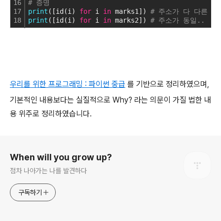
16
# 증명
17
print
([id(i) 
for
 i 
in
 marks1]) 
# 주소가 다 다른 반
18
print
([id(i) 
for
 i 
in
 marks2]) 
# 주소가 동일..
우리를 위한 프로그래밍 : 파이썬 중급
를 기반으로 정리하였으며,
기본적인 내용보다는 실질적으로 Why? 라는 의문이 가질 법한 내
용 위주로 정리하였습니다.
로그 정보
When will you grow up?
점차 나아가는 나를 발견하다
구독하기