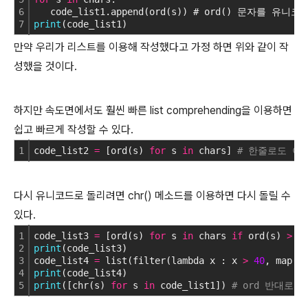
6
   code_list1.append(ord(s)) # ord() 문자를 유니
7
print
(code_list1)
만약 우리가 리스트를 이용해 작성했다고 가정 하면 위와 같이 작
성했을 것이다.
하지만 속도면에서도 훨씬 빠른 list comprehending을 이용하면
쉽고 빠르게 작성할 수 있다.
1
code_list2 
=
 [ord(s) 
for
 s 
in
 chars] 
# 한줄로도 이
다시 유니코드로 돌리려면 chr() 메소드를 이용하면 다시 돌릴 수
있다.
1
code_list3 
=
 [ord(s) 
for
 s 
in
 chars 
if
 ord(s) 
>
4
2
print
(code_list3)
3
code_list4 
=
 list(filter(lambda x : x 
>
40
, map(o
4
print
(code_list4)
5
print
([chr(s) 
for
 s 
in
 code_list1]) 
# ord 반대로