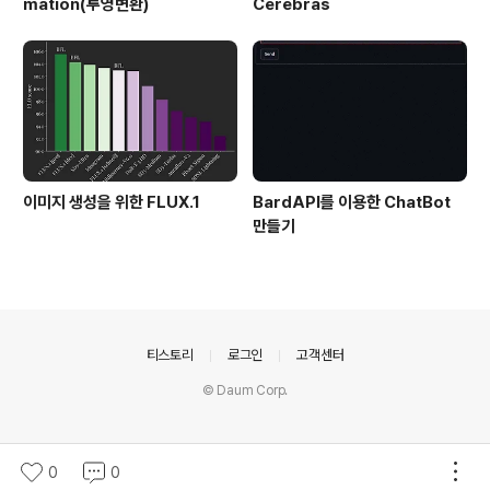
mation(투영변환)
Cerebras
이미지 생성을 위한 FLUX.1
BardAPI를 이용한 ChatBot
만들기
의안내
티스토리
로그인
고객센터
© Daum Corp.
0
0