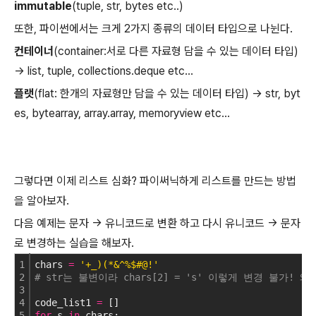
immutable
(tuple, str, bytes etc..)
또한, 파이썬에서는 크게 2가지 종류의 데이터 타입으로 나뉜다.
컨테이너
(container:서로 다른 자료형 담을 수 있는 데이터 타입)
-> list, tuple, collections.deque etc...
플랫
(flat: 한개의 자료형만 담을 수 있는 데이터 타입) -> str, byt
es, bytearray, array.array, memoryview etc...
그렇다면 이제 리스트 심화? 파이써닉하게 리스트를 만드는 방법
을 알아보자.
다음 예제는 문자 -> 유니코드로 변환 하고 다시 유니코드 -> 문자
로 변경하는 실습을 해보자.
1
chars 
=
'+_)(*&^%$#@!'
2
# str는 불변이라 chars[2] = 's' 이렇게 변경 불가!
3
4
code_list1 
=
 []
5
for
 s 
in
 chars: