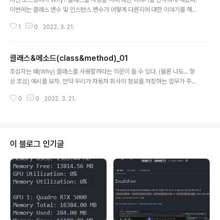
이번에는 클래스 변수 및 인스턴스 변수가 어떻게 다른지에 대한 이야기를 해보
겠다. 일반적으로 우리가 클래스를 만들게 된다면 object를 상속받게 되어있
1
0
2022. 3. 21.
다. class Car(object): #to do.. 하지만 object를 생략하고 만들어도 기본
적으로 모든 클래스는 object를 상속받게 되어있다. class Car(): # to do..
그럼 이제 자동차 클래스를 만들어보자. 1 2 3 4 5 6 7 8 9 10 11 12 13 14 1
클래스&메소드(class&method)_01
5 16 17 18 19 20 21 22 23 24 25 26 27 28 29 30 31 32 33 34 clas
글 내용
s Car(object): # 모든 클래스는 object를 상속받는다. "..
초심자는 왜(Why) 클래스를 사용할까라는 의문이 들 수 있다. (물론 나도... 항
상 초심) 예시를 보자. 만약 우리가 자동차 회사의 정보를 저장하는 업무가 주어
졌다고 가정해보자. 필요한 내용은 자동차 (종류, 차량색상, 가격, 마력) 을 저장
0
0
2022. 3. 21.
해야 된다고 가정하고, 일반적인 코딩은 다음과 같이 작성할 것이다. 파이썬 코
드로 작성하면 다음과 같이 list, dict, str를 이용하여 코드를 만든다. 1 2 3 4
5 6 7 8 9 10 11 12 13 14 15 16 17 18 19 20 car_company_1 = 'Ferra
ri' car_detail_1 = [ {'color': 'White'}, {'horsepower': 400}, {'price: 8
000'} ] car_company_2 = 'Bm..
이 블로그 인기글