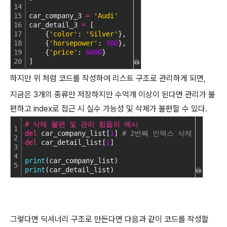
14
15
car_company_3 
=
'Audi'
16
car_detail_3 
=
 [
17
    {
'color'
: 
'Silver'
},
18
    {
'horsepower'
: 
300
},
19
    {
'price'
: 
6000
}
20
]
cs
하지만 위 처럼 코드를 작성하여 리스트 구조로 관리하게 되면,
지금은 3개의 종류만 저장하지만 수억개 이상이 된다면 관리가 불
편하고 index로 접근 시 실수 가능성 및 삭제가 불편할 수 있다.
# 삭제 불편 및 관리 힘듦의 예시
1
del
 car_company_list[
1
] 
# 2번째 인덱스 삭제
2
del
 car_detail_list[
1
]
3
4
print
(car_company_list)
5
print
(car_detail_list)
cs
그렇다면 딕셔너리 구조로 만든다면 다음과 같이 코드를 작성할