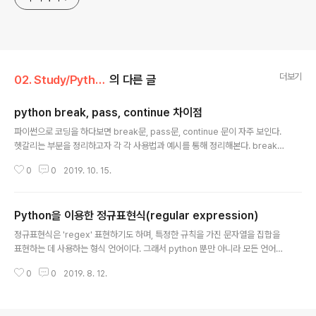
더보기
02. Study/Python
의 다른 글
python break, pass, continue 차이점
글 내용
파이썬으로 코딩을 하다보면 break문, pass문, continue 문이 자주 보인다.
헷갈리는 부분을 정리하고자 각 각 사용법과 예시를 통해 정리해본다. break :
특정 반복문(while, for 문)에서 루프를 빠져나올때 이용하는데, 한번만 빠져나
0
0
2019. 10. 15.
오게 된다. 이중 포문일때, 해당 루프만 탈출하고 다음껀 계속 반복되서 다시 또
다음루프를 들어갈 수 있다. ex) for i in range(3): print('탈출 준비') for j in
range(3): print('탈출 하자') break 결과 탈출 준비 탈출 하자 탈출 준비 탈출
Python을 이용한 정규표현식(regular expression)
하자 탈출 준비 탈출 하자 위와같은 결과를 얻는데, 만약 i도는 루프를 탈출하고
글 내용
싶다면, 조건을 걸어서 탈출할 수 있다. ex) y = False for i in ra..
정규표현식은 'regex' 표현하기도 하며, 특정한 규칙을 가진 문자열을 집합을
표현하는 데 사용하는 형식 언어이다. 그래서 python 뿐만 아니라 모든 언어에
서 정규표현식을 지원하며, 언어별로 큰 틀은 비슷하지만 조금씩 사용방법이 달
0
0
2019. 8. 12.
라 이참에 간단하게 python을 이용하여 정리하였다. 나는 기본적으로 데이터
크롤링과정이나 json포맷을 뭔가 전처리를 하고 싶을 때 이용하는 편이고, 특
히 문자열을 다룰 때 정말 유용한 거 같다. meta string explain [string1, st