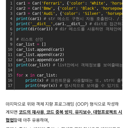
1
car1 
=
 Car(
'Ferrari'
, {
'color'
: 
'White'
, 
'horsep
2
car2 
=
 Car(
'Bmw'
, {
'color'
: 
'Black'
, 
'horsepower
3
car3 
=
 Car(
'Audi'
, {
'color'
: 
'Silver'
, 
'horsepow
4
print
(car1) 
# str 메소드 구현시 자동 호출된다. / 기본
5
print
(
'__dict__'
,car1.__dict__) 
# dict로 접근하게
6
print
(dir(car1)) 
# dir 메소드를 사용하면 객체안에 
7
8
# 리스트 선언
9
car_list 
=
 []
10
car_list.append(car1)
11
car_list.append(car2)
12
car_list.append(car3)
13
print
(car_list) 
# list안에서 객체정보를 보여줄때는 
14
15
for
 x 
in
 car_list:
16
print
(x) 
# 프린트문을 사용할때는 또, str이 출력되
17
print
(repr(x)) 
# 명시적으로 보여줄 수 있기도 한
마지막으로 위와 객체 지향 프로그래밍 (OOP) 형식으로 작성하
게되면
코드의 재사용, 코드 중복 방지, 유지보수, 대형프로젝트 시
협업
할때 아주 유용하며,