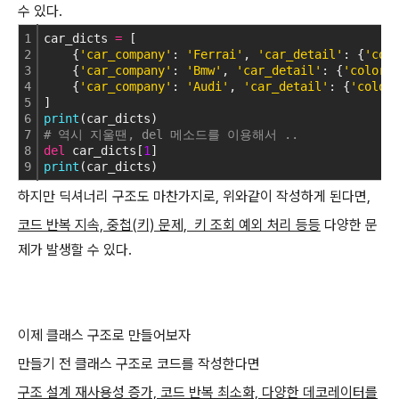
수 있다.
1
car_dicts 
=
 [
2
    {
'car_company'
: 
'Ferrai'
, 
'car_detail'
: {
'col
3
    {
'car_company'
: 
'Bmw'
, 
'car_detail'
: {
'color'
4
    {
'car_company'
: 
'Audi'
, 
'car_detail'
: {
'color
5
]
6
print
(car_dicts)
7
# 역시 지울땐, del 메소드를 이용해서 ..
8
del
 car_dicts[
1
]
9
print
(car_dicts)
하지만 딕셔너리 구조도 마찬가지로, 위와같이 작성하게 된다면,
코드 반복 지속, 중첩(키) 문제, 키 조회 예외 처리 등등
다양한 문
제가 발생할 수 있다.
이제 클래스 구조로 만들어보자
만들기 전 클래스 구조로 코드를 작성한다면
구조 설계 재사용성 증가, 코드 반복 최소화, 다양한 데코레이터를