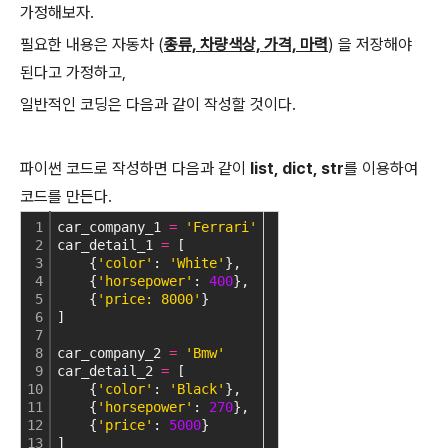
가정해보자.
필요한 내용은 자동차 (
종류, 차량색상, 가격, 마력
) 을 저장해야
된다고 가정하고,
일반적인 코딩은 다음과 같이 작성할 것이다.
파이썬 코드로 작성하면 다음과 같이
list, dict, str
를 이용하여
코드를 만든다.
1
car_company_1 
=
'Ferrari'
2
car_detail_1 
=
 [
3
    {
'color'
: 
'White'
},
4
    {
'horsepower'
: 
400
},
5
    {
'price: 8000'
}
6
]
7
8
car_company_2 
=
'Bmw'
9
car_detail_2 
=
 [
10
    {
'color'
: 
'Black'
},
11
    {
'horsepower'
: 
270
},
12
    {
'price'
: 
5000
}
13
]