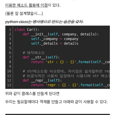
이용한 메소드 활용에 이점
이 있다.
(물론 잘 설계했을시....)
python class는 명사명으로 만드는 습관을 갖자.
1
class
 Car():
2
def
 __init__(
self
, company, details):
3
self
._company 
=
 company
4
self
._details 
=
 details
5
6
# 매직메소드 
7
def
 __str__(
self
):
8
return
'str : {} - {}'
.
format
(
self
._comp
9
10
# str메소드랑 비슷한데, 차이점은 쉽게말하면 repres
11
# 비공식적인 사용자 입장에서 사용시에 str 메소드
12
def
 __repr__(
self
):
13
return
'repr : {} - {}'
.
format
(
self
._com
위와 같이 클래스를 만들게 된다면
우리는 필요할때마다 객체를 만들고 아래와 같이 사용할 수 있다.