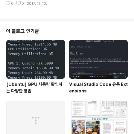
0
0
2017. 12. 10.
델을 구성할때는 Sequential model로 조금 복잡한 모델
은 Functional API을 이용하여 model을 만들수 있습니
다. 이번에는 Keras의 Functional API이용하여 복잡한
구조의 모델을 한번 짜보도록 하겠습니다. [VGG16 mod
el] [ResNet model]그림 출처 :cs213n [link] 그렇다
이 블로그 인기글
면 이 두 모델의 핵심을 Keras의 Functional API을 이용
하여 핵심 부분을 합쳐보면 어떨까? [합친 Model의 구조]
[Fashion_MNIST data Trainin..
[Ubuntu] GPU 사용량 확인하
Visual Studio Code 유용 Ext
는 다양한 방법
ensions