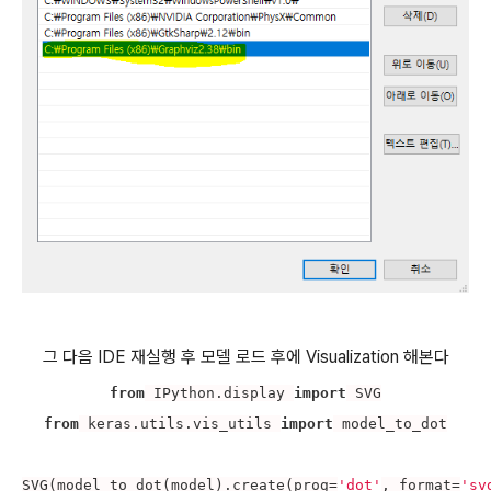
그 다음 IDE 재실행 후 모델 로드 후에 Visualization 해본다
from
 IPython.display 
import
from
 keras.utils.vis_utils 
import
 model_to_dot

SVG(model_to_dot(model).create(prog=
'dot'
, format=
'sv