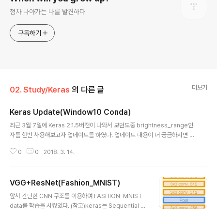
점차 나아가는 나를 발견하다
구독하기
더보기
02. Study/Keras
의 다른 글
Keras Update(Window10 Conda)
글 내용
최근 3월 7일에 Keras 2.1.5버전이 나와서 보던도중 brightness_range인
자를 한번 사용해보고자 업데이트를 하였다. 업데이트 내용이 더 궁금하시면 ht
tps://github.com/keras-team/keras/releases/tag/2.1.5 확인하시면
0
0
2018. 3. 14.
좋을꺼 같다 업데이트 방법은 conda 환경에서 아주 간단하다. pip install ke
ras --upgrade 위 명령어로 간단하게 업데이트시킬수 있다.
VGG+ResNet(Fashion_MNIST)
글 내용
앞서 간단한 CNN 구조를 이용하여 FASHION-MNIST
data를 학습을 시켰었다. (참고)keras는 Sequential m
odel, Functional API을 사용할 수 있는데,간단하게 모