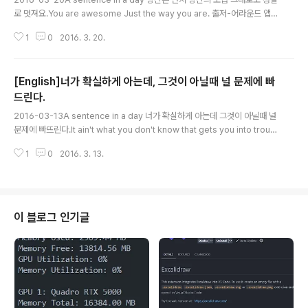
로 멋져요.You are awesome Just the way you are. 출저-어라운드 앱
안;
1
0
2016. 3. 20.
[English]너가 확실하게 아는데, 그것이 아닐때 널 문제에 빠
드린다.
글 내용
2016-03-13A sentence in a day 너가 확실하게 아는데 그것이 아닐때 널
문제에 빠뜨린다.It ain't what you don't know that gets you into troubl
e.It's what you know for sure that just ain't so. 출저-영화 빅쇼트안.
1
0
2016. 3. 13.
이 블로그 인기글