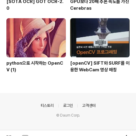
[SOTA OCR] GOT OCR-2.
GPU보다 20배 추론 속도를 가진
0
Cerebras
python으로 시작하는 OpenC
[openCV] SIFT와 SURF를 이
V (1)
용한 WebCam 영상 매칭
의안내
티스토리
로그인
고객센터
© Daum Corp.