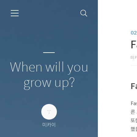
02
F
미
When will you
grow up?
F
F
른
또한
미카이
했