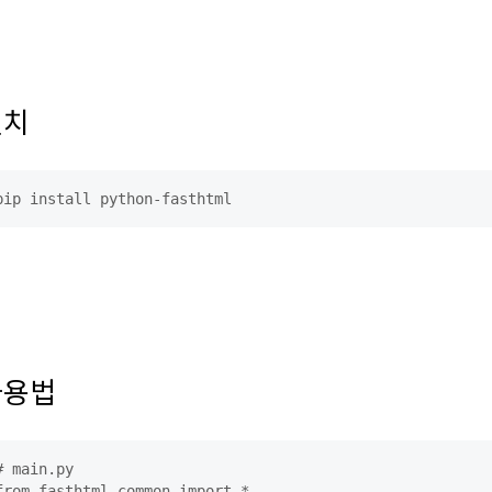
설치
pip install python-fasthtml
사용법
# main.py

from fasthtml.common import *
