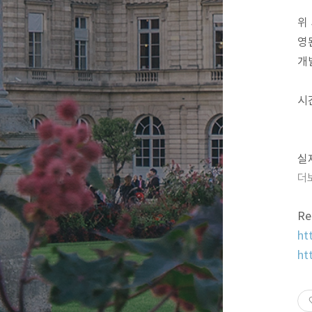
위
영
개
시
실제
더
Re
ht
ht