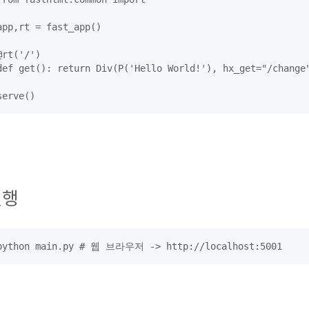
app,rt = fast_app()

@rt('/')

def get(): return Div(P('Hello World!'), hx_get="/change"
serve()
실행
python main.py # 웹 브라우저 -> http://localhost:5001